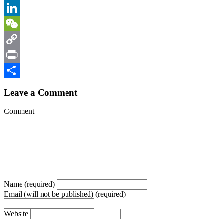
Email
LinkedIn
WeChat
Copy
Link
Print
Share
Leave a Comment
Comment
Name (required)
Email (will not be published) (required)
Website