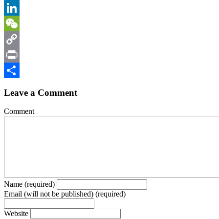
Email
LinkedIn
WeChat
Copy
Link
Print
Share
Leave a Comment
Comment
Name (required)
Email (will not be published) (required)
Website