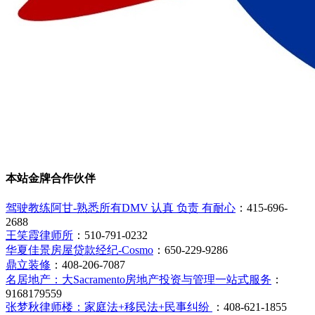
本站金牌合作伙伴
驾驶教练阿甘-熟悉所有DMV 认真 负责 有耐心
：415-696-
2688
王笑霞律师所
：510-791-0232
华夏佳景房屋贷款经纪-Cosmo
：650-229-9286
鼎立装修
：408-206-7087
名居地产：大Sacramento房地产投资与管理一站式服务
：
9168179559
张梦秋律师楼：家庭法+移民法+民事纠纷
：408-621-1855