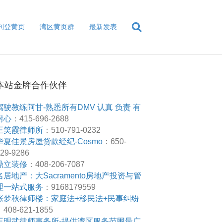
刊登黄页
湾区黄页群
最新发表
本站金牌合作伙伴
驾驶教练阿甘-熟悉所有DMV 认真 负责 有
耐心
：415-696-2688
王笑霞律师所
：510-791-0232
华夏佳景房屋贷款经纪-Cosmo
：650-
29-9286
鼎立装修
：408-206-7087
名居地产：大Sacramento房地产投资与管
理一站式服务
：9168179559
张梦秋律师楼：家庭法+移民法+民事纠纷
408-621-1855
王明武律师事务所-提供湾区服务范围最广