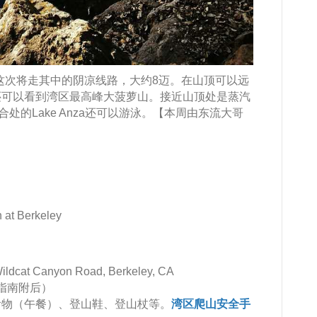
erkeley，这次将走其中的阴凉线路，大约8迈。在山顶可以远
还可以看到湾区最高峰大菠萝山。接近山顶处是蒸汽
。我们集合处的Lake Anza还可以游泳。【本周由东流大哥
：
n at Berkeley
Wildcat Canyon Road, Berkeley, CA
车指南附后）
食物（午餐）、登山鞋、登山杖等。
湾区爬山安全手