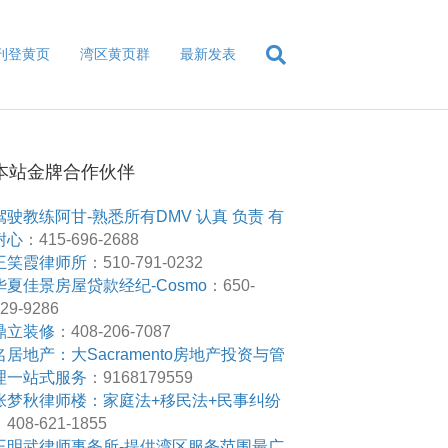
刊登黄页
湾区黄页群
最新发表
本站金牌合作伙伴
驾驶教练阿甘-熟悉所有DMV 认真 负责 有
耐心
：415-696-2688
王笑霞律师所
：510-791-0232
华夏佳景房屋贷款经纪-Cosmo
：650-
29-9286
鼎立装修
：408-206-7087
名居地产：大Sacramento房地产投资与管
理一站式服务
：9168179559
张梦秋律师楼：家庭法+移民法+民事纠纷
408-621-1855
王明武律师事务所-提供湾区服务范围最广