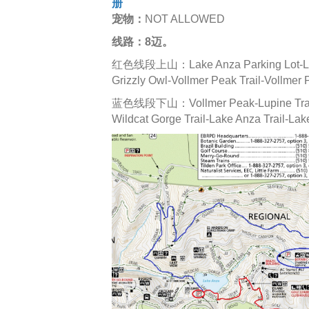
册
宠物：
NOT ALLOWED
线路：8迈。
红色线段上山：Lake Anza Parking Lot-Lake An
Grizzly Owl-Vollmer Peak Trail-Vollmer
蓝色线段下山：Vollmer Peak-Lupine Trail-Arr
Wildcat Gorge Trail-Lake Anza Trail-Lak