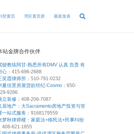
刊登黄页
湾区黄页群
最新发表
本站金牌合作伙伴
驾驶教练阿甘-熟悉所有DMV 认真 负责 有
耐心
：415-696-2688
王笑霞律师所
：510-791-0232
华夏佳景房屋贷款经纪-Cosmo
：650-
29-9286
鼎立装修
：408-206-7087
名居地产：大Sacramento房地产投资与管
理一站式服务
：9168179559
张梦秋律师楼：家庭法+移民法+民事纠纷
408-621-1855
王明武律师事务所-提供湾区服务范围最广