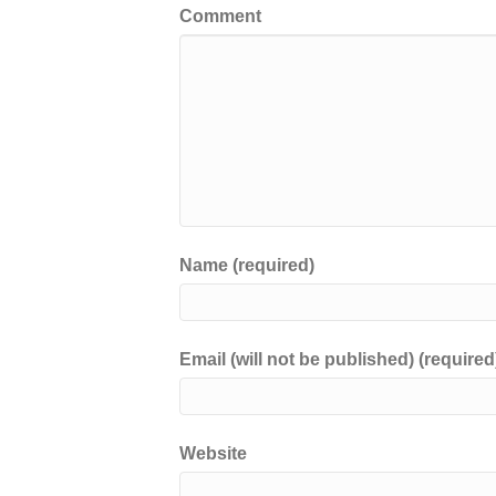
Comment
o
k
k
Name (required)
Email (will not be published) (required
Website