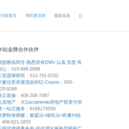
刊登黄页
湾区黄页群
最新发表
本站金牌合作伙伴
驾驶教练阿甘-熟悉所有DMV 认真 负责 有
耐心
：415-696-2688
王笑霞律师所
：510-791-0232
华夏佳景房屋贷款经纪-Cosmo
：650-
29-9286
鼎立装修
：408-206-7087
名居地产：大Sacramento房地产投资与管
理一站式服务
：9168179559
张梦秋律师楼：家庭法+移民法+民事纠纷
408-621-1855
王明武律师事务所-提供湾区服务范围最广