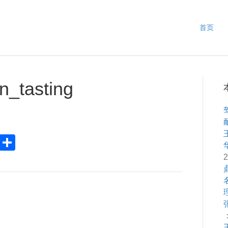
首页
_tasting
Pr
S
in
h
2
ar
e
：