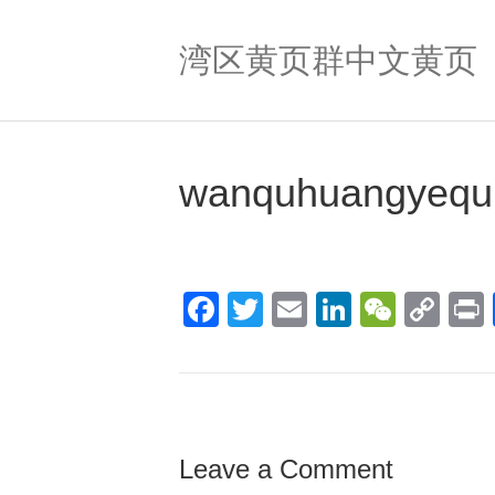
湾区黄页群中文黄页
wanquhuangyequn
F
T
E
Li
W
C
a
wi
m
n
e
o
c
tt
ail
k
C
p
t
e
er
e
h
y
b
dI
at
Li
Leave a Comment
o
n
n