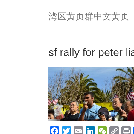
湾区黄页群中文黄页
sf rally for peter l
F
T
E
Li
W
C