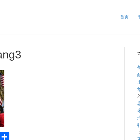
首页
iang3
2
：
Pr
S