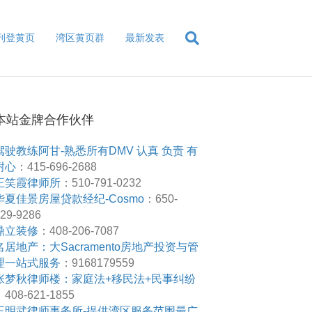
刊登黄页
湾区黄页群
最新发表
本站金牌合作伙伴
驾驶教练阿甘-熟悉所有DMV 认真 负责 有
耐心
：415-696-2688
王笑霞律师所
：510-791-0232
华夏佳景房屋贷款经纪-Cosmo
：650-
29-9286
鼎立装修
：408-206-7087
名居地产：大Sacramento房地产投资与管
理一站式服务
：9168179559
张梦秋律师楼：家庭法+移民法+民事纠纷
408-621-1855
王明武律师事务所-提供湾区服务范围最广