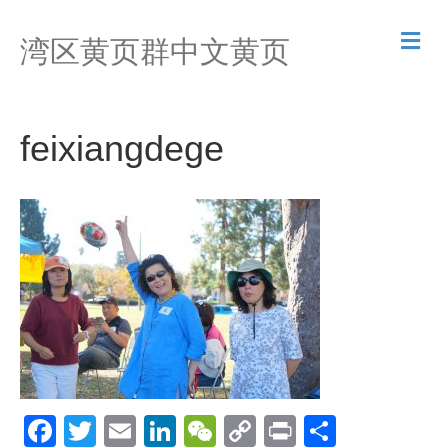
M
湾区黄页群中文黄页
e
n
u
feixiangdege
F
T
E
Li
W
C
Pr
S