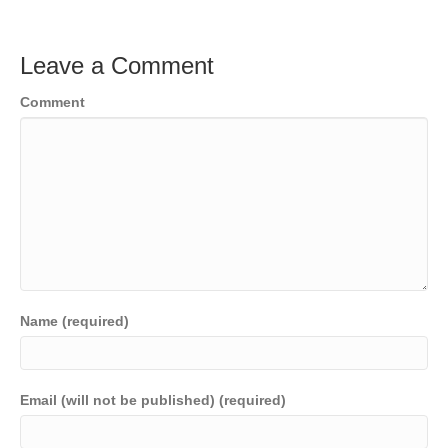
c
tt
ail
k
C
p
t
ar
e
er
e
h
y
e
Leave a Comment
b
dI
at
Li
Comment
o
n
n
o
k
k
Name (required)
Email (will not be published) (required)