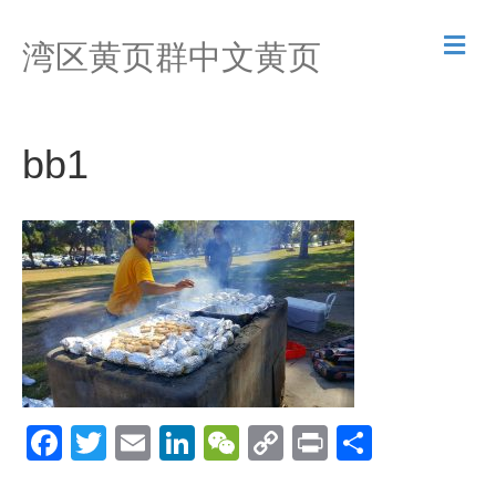
M
湾区黄页群中文黄页
e
n
u
bb1
F
T
E
Li
W
C
Pr
S
a
wi
m
n
e
o
in
h