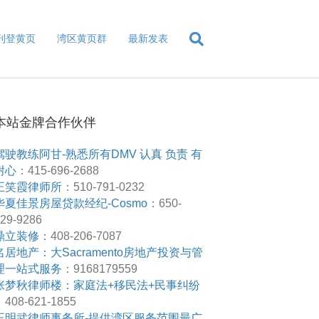
刊登黄页
湾区黄页群
最新发表
本站金牌合作伙伴
驾驶教练阿甘-熟悉所有DMV 认真 负责 有
耐心
：415-696-2688
王笑霞律师所
：510-791-0232
华夏佳景房屋贷款经纪-Cosmo
：650-
29-9286
鼎立装修
：408-206-7087
名居地产：大Sacramento房地产投资与管
理一站式服务
：9168179559
张梦秋律师楼：家庭法+移民法+民事纠纷
408-621-1855
王明武律师事务所-提供湾区服务范围最广