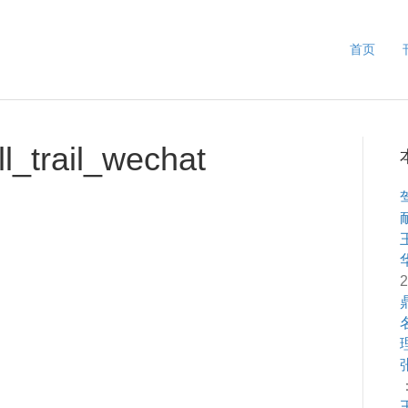
首页
ll_trail_wechat
2
：