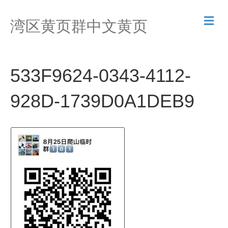
M
湾区黄页群中文黄页
e
n
u
533F9624-0343-4112-
928D-1739D0A1DEB9