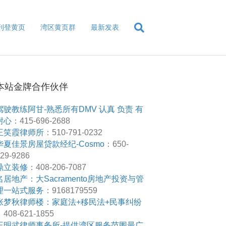
刊登黄页
湾区黄页群
最新发表
本站金牌合作伙伴
驾驶教练阿甘-熟悉所有DMV 认真 负责 有
耐心
：415-696-2688
王笑霞律师所
：510-791-0232
华夏佳景房屋贷款经纪-Cosmo
：650-
29-9286
鼎立装修
：408-206-7087
名居地产：大Sacramento房地产投资与管
理一站式服务
：9168179559
张梦秋律师楼：家庭法+移民法+民事纠纷
408-621-1855
王明武律师事务所-提供湾区服务范围最广