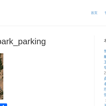
首页
 park_parking
2
：