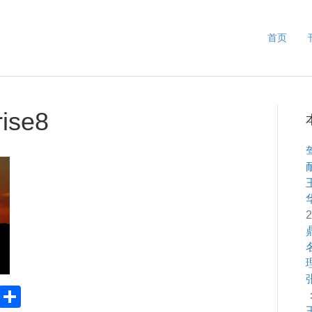
首页
rise8
2
Pr
S
：