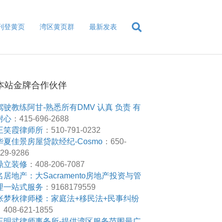
刊登黄页
湾区黄页群
最新发表
本站金牌合作伙伴
驾驶教练阿甘-熟悉所有DMV 认真 负责 有
耐心
：415-696-2688
王笑霞律师所
：510-791-0232
华夏佳景房屋贷款经纪-Cosmo
：650-
29-9286
鼎立装修
：408-206-7087
名居地产：大Sacramento房地产投资与管
理一站式服务
：9168179559
张梦秋律师楼：家庭法+移民法+民事纠纷
408-621-1855
王明武律师事务所-提供湾区服务范围最广