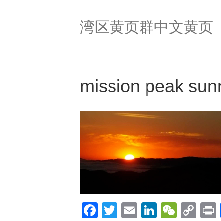
湾区黄页群中文黄页
mission peak sun
F
T
E
Li
W
C