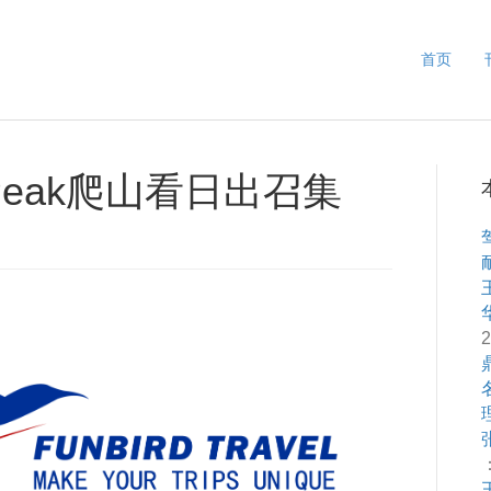
首页
n Peak爬山看日出召集
2
：