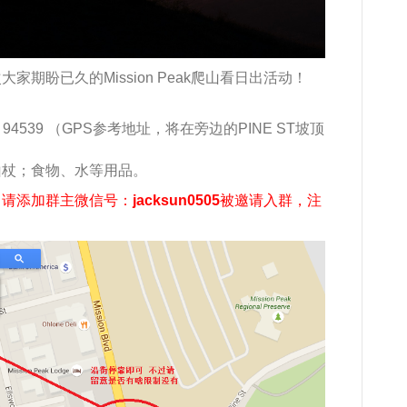
期盼已久的Mission Peak爬山看日出活动！
nt, CA 94539 （GPS参考地址，将在旁边的PINE ST坡顶
山杖；食物、水等用品。
，请添加群主微信号：
jacksun0505
被邀请入群，注