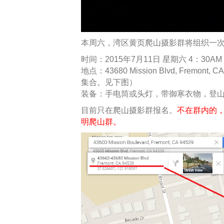
本周六，湾区黄页爬山摄影群将组织一次大家
时间：2015年7月11日 星期六 4：30AM
地点：43680 Mission Blvd, Fremo
集合。见下图）
装备：手电筒或头灯，带御寒衣物，登
目前只在爬山摄影群报名。
不在群内的
明爬山群。