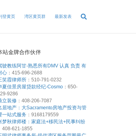
刊登黄页
湾区黄页群
最新发表
本站金牌合作伙伴
驾驶教练阿甘-熟悉所有DMV 认真 负责 有
耐心
：415-696-2688
王笑霞律师所
：510-791-0232
华夏佳景房屋贷款经纪-Cosmo
：650-
29-9286
鼎立装修
：408-206-7087
名居地产：大Sacramento房地产投资与管
理一站式服务
：9168179559
张梦秋律师楼：家庭法+移民法+民事纠纷
408-621-1855
王明武律师事务所-提供湾区服务范围最广