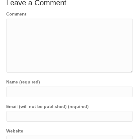
Leave a Comment
o
n
n
Comment
o
k
k
Name (required)
Email (will not be published) (required)
Website