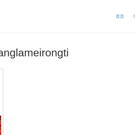
首页
anglameirongti