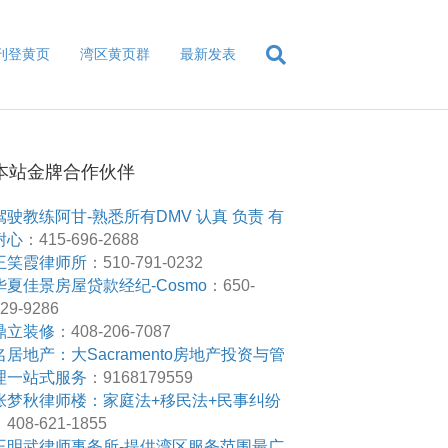
刊登黄页
湾区黄页群
最新发表
本站金牌合作伙伴
驾驶教练阿甘-熟悉所有DMV 认真 负责 有
耐心
：415-696-2688
王笑霞律师所
：510-791-0232
华夏佳景房屋贷款经纪-Cosmo
：650-
29-9286
鼎立装修
：408-206-7087
名居地产：大Sacramento房地产投资与管
理一站式服务
：9168179559
张梦秋律师楼：家庭法+移民法+民事纠纷
408-621-1855
王明武律师事务所-提供湾区服务范围最广