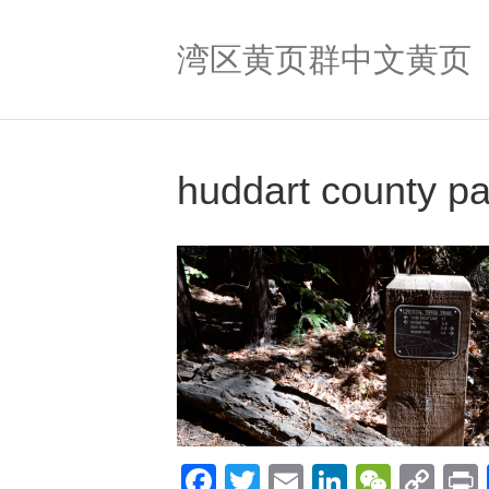
湾区黄页群中文黄页
huddart county p
F
T
E
Li
W
C