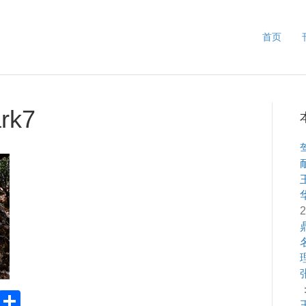
首页
ark7
2
：
Pr
S