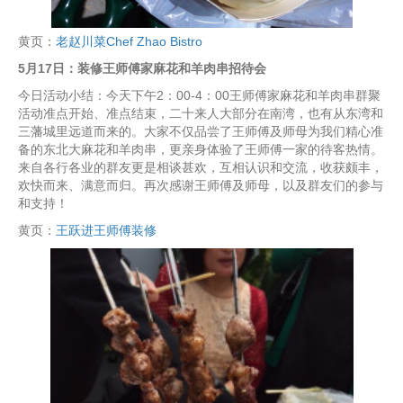
黄页：
老赵川菜Chef Zhao Bistro
5月17日：装修王师傅家麻花和羊肉串招待会
今日活动小结：今天下午2：00-4：00王师傅家麻花和羊肉串群聚
活动准点开始、准点结束，二十来人大部分在南湾，也有从东湾和
三藩城里远道而来的。大家不仅品尝了王师傅及师母为我们精心准
备的东北大麻花和羊肉串，更亲身体验了王师傅一家的待客热情。
来自各行各业的群友更是相谈甚欢，互相认识和交流，收获颇丰，
欢快而来、满意而归。再次感谢王师傅及师母，以及群友们的参与
和支持！
黄页：
王跃进王师傅装修