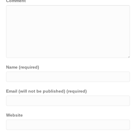
Comment
o
k
k
Name (required)
Email (will not be published) (required)
Website