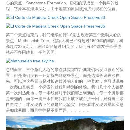
心的景点：Sandstone Formation。砂石的形成是一个特殊的过
程，它原本在海洋深处，由于地震的原因被推挤到现在的位置。
第二个景点结束后，我们继续前行1.0迈去观看第三个激动人心的
景点：Methuselah Tree。这颗大树已经有超过1800年的树龄，树
高超过225英尺，底部直径超过14英尺，我们有8个群友手牵手也
就差不多围绕其一半的圆周。
总结而言，三个激动人心的景点其实都在距离我们出发点很近的位
置，但是我们没有一开始就先到这些景点，而是选择长途跋涉在
先。可以说这些景点是对长途跋涉的人们的一种奖励，也可以说每
一次爬山其实是一个探索的过程和特别的体验。我们几十个人都是
第一次到达此地，每一条线路对于我们都是崭新的，每一个脚步都
是未知的，而每一滴汗水伴随我们上坡下坡百折千回，只有自己亲
自走过了，才发现脚下的路是如此坚实，回头看才发现风景其实总
是如此秀丽，而且往往是不期而遇。。。。。。