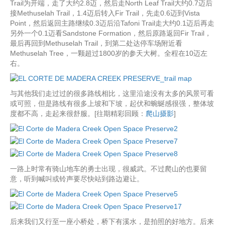
Trail为开端，走了大约2.8迈，然后走North Leaf Trail大约0.7迈后
接Methuselah Trail，1.4迈后转入Fir Trail，先走0.6迈到Vista
Point，然后返回主路继续0.3迈后沿Tafoni Trail走大约0.1迈后再走
另外一个0.1迈看Sandstone Formation，然后原路返回Fir Trail，
最后再回到Methuselah Trail，到第二处达停车场附近看
Methuselah Tree，一颗超过1800岁的参天大树。全程在10迈左
右。
与其他我们走过过的很多路线相比，这里沿途没有太多的风景可看
或可照，但是路线有很多上坡和下坡，起伏和蜿蜒感很强，整体坡
度都不高，走起来很舒服。[往期精彩回顾：
爬山摄影
]
一路上时常有骑山地车的勇士出现，很威武。不过爬山的也要留
意，听到喊叫或铃声要尽快站到路边避让。
后来我们又行至一座小桥处，桥下有溪水，是拍照的好地方。后来