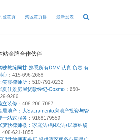
刊登黄页
湾区黄页群
最新发表
本站金牌合作伙伴
驾驶教练阿甘-熟悉所有DMV 认真 负责 有
耐心
：415-696-2688
王笑霞律师所
：510-791-0232
华夏佳景房屋贷款经纪-Cosmo
：650-
29-9286
鼎立装修
：408-206-7087
名居地产：大Sacramento房地产投资与管
理一站式服务
：9168179559
张梦秋律师楼：家庭法+移民法+民事纠纷
408-621-1855
王明武律师事务所-提供湾区服务范围最广