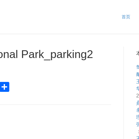
首页
onal Park_parking2
Pr
S
in
h
2
ar
e
：