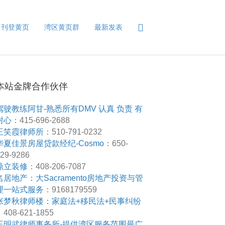
刊登黄页
湾区黄页群
最新发表
本站金牌合作伙伴
驾驶教练阿甘-熟悉所有DMV 认真 负责 有
耐心
：415-696-2688
王笑霞律师所
：510-791-0232
华夏佳景房屋贷款经纪-Cosmo
：650-
29-9286
鼎立装修
：408-206-7087
名居地产：大Sacramento房地产投资与管
理一站式服务
：9168179559
张梦秋律师楼：家庭法+移民法+民事纠纷
408-621-1855
王明武律师事务所-提供湾区服务范围最广