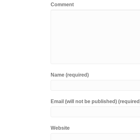
Comment
o
k
k
Name (required)
Email (will not be published) (required
Website