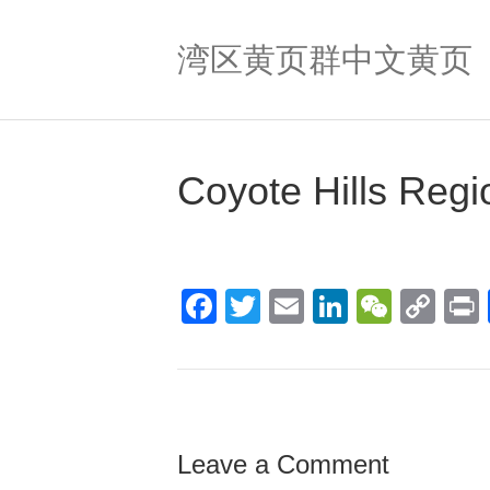
湾区黄页群中文黄页
Coyote Hills Regi
F
T
E
Li
W
C
a
wi
m
n
e
o
c
tt
ail
k
C
p
t
e
er
e
h
y
b
dI
at
Li
Leave a Comment
o
n
n