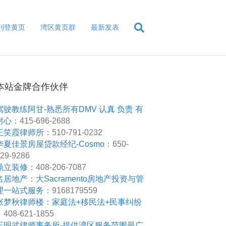
刊登黄页
湾区黄页群
最新发表
本站金牌合作伙伴
驾驶教练阿甘-熟悉所有DMV 认真 负责 有
耐心
：415-696-2688
王笑霞律师所
：510-791-0232
华夏佳景房屋贷款经纪-Cosmo
：650-
29-9286
鼎立装修
：408-206-7087
名居地产：大Sacramento房地产投资与管
理一站式服务
：9168179559
张梦秋律师楼：家庭法+移民法+民事纠纷
408-621-1855
王明武律师事务所-提供湾区服务范围最广