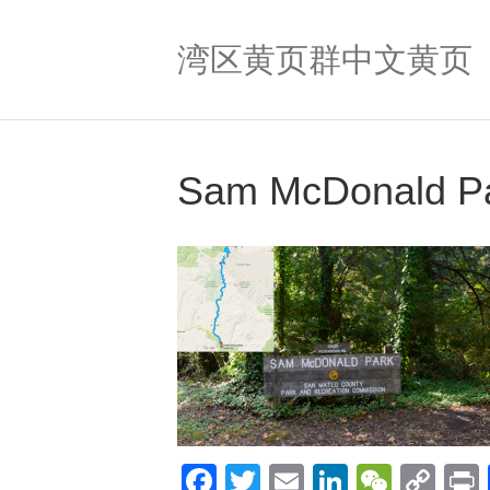
湾区黄页群中文黄页
Sam McDonald P
F
T
E
Li
W
C