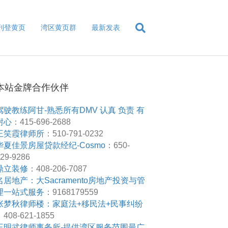
刊登黄页
湾区黄页群
最新发表
本站金牌合作伙伴
驾驶教练阿甘-熟悉所有DMV 认真 负责 有
耐心
：415-696-2688
王笑霞律师所
：510-791-0232
华夏佳景房屋贷款经纪-Cosmo
：650-
29-9286
鼎立装修
：408-206-7087
名居地产：大Sacramento房地产投资与管
理一站式服务
：9168179559
张梦秋律师楼：家庭法+移民法+民事纠纷
408-621-1855
王明武律师事务所-提供湾区服务范围最广