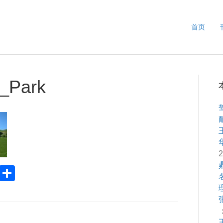
首页
l_Park
2
Pr
S
in
h
ar
：
e