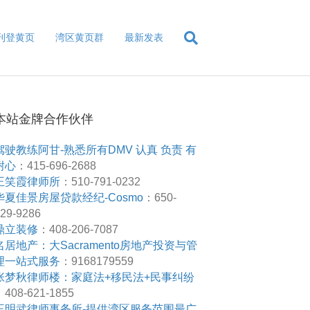
刊登黄页
湾区黄页群
最新发表
本站金牌合作伙伴
驾驶教练阿甘-熟悉所有DMV 认真 负责 有
耐心
：415-696-2688
王笑霞律师所
：510-791-0232
华夏佳景房屋贷款经纪-Cosmo
：650-
29-9286
鼎立装修
：408-206-7087
名居地产：大Sacramento房地产投资与管
理一站式服务
：9168179559
张梦秋律师楼：家庭法+移民法+民事纠纷
408-621-1855
王明武律师事务所-提供湾区服务范围最广