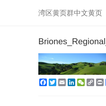
湾区黄页群中文黄页
Briones_Regiona
F
T
E
Li
W
C
a
wi
m
n
e
o
c
tt
ail
k
C
p
t
e
er
e
h
y