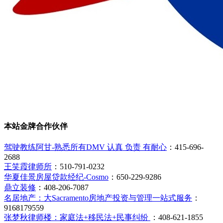
本站金牌合作伙伴
驾驶教练阿甘-熟悉所有DMV 认真 负责 有耐心
：415-696-
2688
王笑霞律师所
：510-791-0232
华夏佳景房屋贷款经纪-Cosmo
：650-229-9286
鼎立装修
：408-206-7087
名居地产：大Sacramento房地产投资与管理一站式服务
：
9168179559
张梦秋律师楼：家庭法+移民法+民事纠纷
：408-621-1855