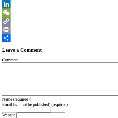
Email
LinkedIn
WeChat
Copy
Link
Print
Share
Leave a Comment
Comment
Name (required)
Email (will not be published) (required)
Website