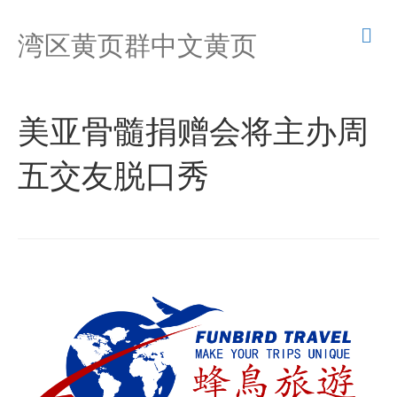
M
湾区黄页群中文黄页
e
n
u
美亚骨髓捐赠会将主办周
五交友脱口秀