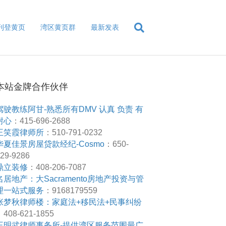
刊登黄页
湾区黄页群
最新发表
本站金牌合作伙伴
驾驶教练阿甘-熟悉所有DMV 认真 负责 有
耐心
：415-696-2688
王笑霞律师所
：510-791-0232
华夏佳景房屋贷款经纪-Cosmo
：650-
29-9286
鼎立装修
：408-206-7087
名居地产：大Sacramento房地产投资与管
理一站式服务
：9168179559
张梦秋律师楼：家庭法+移民法+民事纠纷
408-621-1855
王明武律师事务所-提供湾区服务范围最广