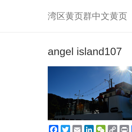
湾区黄页群中文黄页
angel island107
F
T
E
Li
W
C