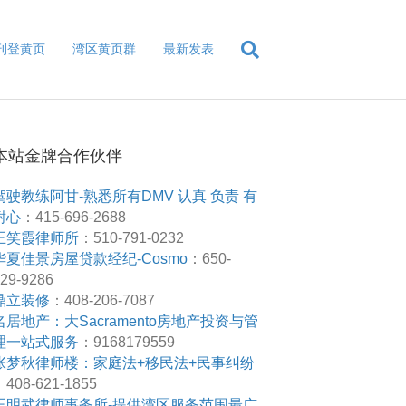
刊登黄页
湾区黄页群
最新发表
本站金牌合作伙伴
驾驶教练阿甘-熟悉所有DMV 认真 负责 有
耐心
：415-696-2688
王笑霞律师所
：510-791-0232
华夏佳景房屋贷款经纪-Cosmo
：650-
29-9286
鼎立装修
：408-206-7087
名居地产：大Sacramento房地产投资与管
理一站式服务
：9168179559
张梦秋律师楼：家庭法+移民法+民事纠纷
408-621-1855
王明武律师事务所-提供湾区服务范围最广