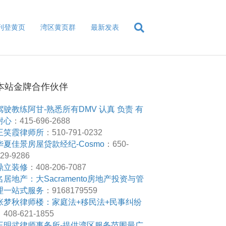
刊登黄页
湾区黄页群
最新发表
本站金牌合作伙伴
驾驶教练阿甘-熟悉所有DMV 认真 负责 有
耐心
：415-696-2688
王笑霞律师所
：510-791-0232
华夏佳景房屋贷款经纪-Cosmo
：650-
29-9286
鼎立装修
：408-206-7087
名居地产：大Sacramento房地产投资与管
理一站式服务
：9168179559
张梦秋律师楼：家庭法+移民法+民事纠纷
408-621-1855
王明武律师事务所-提供湾区服务范围最广