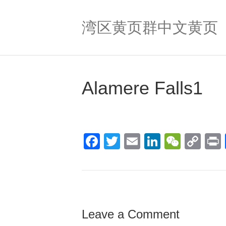
湾区黄页群中文黄页
Alamere Falls1
F
T
E
Li
W
C
a
wi
m
n
e
o
c
tt
ail
k
C
p
t
e
er
e
h
y
b
dI
at
Li
Leave a Comment
o
n
n