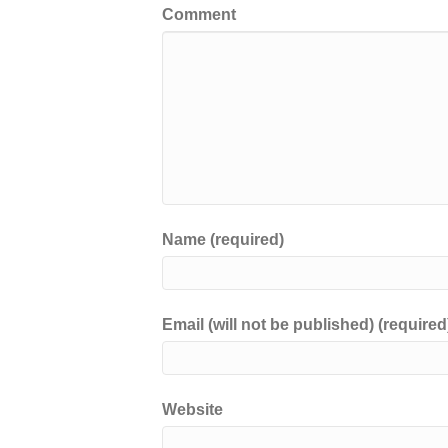
Comment
o
k
k
Name (required)
Email (will not be published) (required
Website