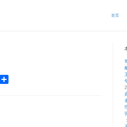
首页
Pr
S
in
h
2
ar
e
：