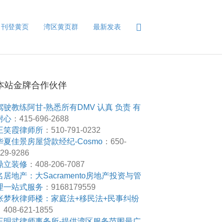
刊登黄页
湾区黄页群
最新发表
本站金牌合作伙伴
驾驶教练阿甘-熟悉所有DMV 认真 负责 有
耐心
：415-696-2688
王笑霞律师所
：510-791-0232
华夏佳景房屋贷款经纪-Cosmo
：650-
29-9286
鼎立装修
：408-206-7087
名居地产：大Sacramento房地产投资与管
理一站式服务
：9168179559
张梦秋律师楼：家庭法+移民法+民事纠纷
408-621-1855
王明武律师事务所-提供湾区服务范围最广