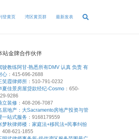
刊登黄页
湾区黄页群
最新发表
本站金牌合作伙伴
驾驶教练阿甘-熟悉所有DMV 认真 负责 有
耐心
：415-696-2688
王笑霞律师所
：510-791-0232
华夏佳景房屋贷款经纪-Cosmo
：650-
29-9286
鼎立装修
：408-206-7087
名居地产：大Sacramento房地产投资与管
理一站式服务
：9168179559
张梦秋律师楼：家庭法+移民法+民事纠纷
408-621-1855
王明武律师事务所-提供湾区服务范围最广