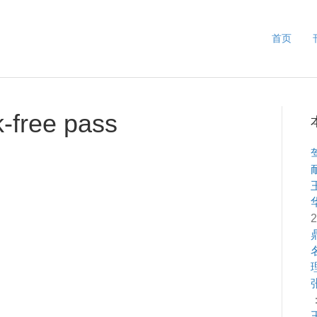
首页
k-free pass
2
：