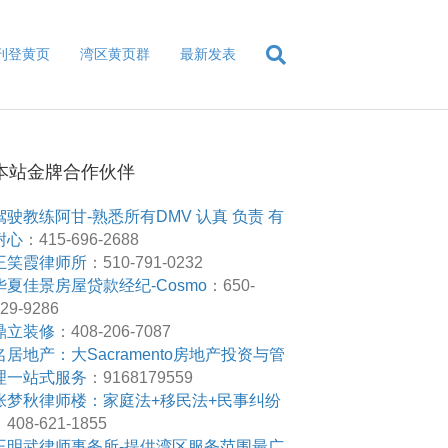
刊登黄页
湾区黄页群
最新发表
本站金牌合作伙伴
驾驶教练阿甘-熟悉所有DMV 认真 负责 有
耐心
：415-696-2688
王笑霞律师所
：510-791-0232
华夏佳景房屋贷款经纪-Cosmo
：650-
29-9286
鼎立装修
：408-206-7087
名居地产：大Sacramento房地产投资与管
理一站式服务
：9168179559
张梦秋律师楼：家庭法+移民法+民事纠纷
408-621-1855
王明武律师事务所-提供湾区服务范围最广