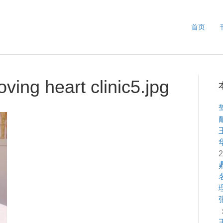
首页
ving heart clinic5.jpg
2
：