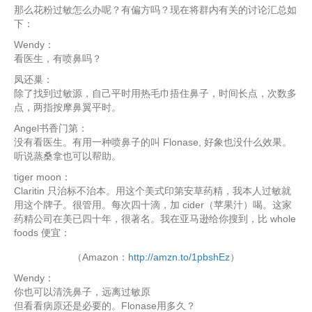
那么花粉过敏怎么办呢？有偏方吗？现在将群内有关的讨论汇总如
下：
Wendy：
看医生，有喷鼻吗？
凤还巢：
除了找到过敏源，自己平时用热毛巾捂住鼻子，时间长点，次数多
点，两指按摩鼻翼平时。
Angel书香门第：
没有看医生。有用一种喷鼻子的叫 Flonase, 好象也没什么效果。
听说蒸桑拿也可以帮助。
tiger moon：
Claritin 只治标不治本。用这个美式印第安草药精，我本人过敏就
用这个牌子。很管用。每次四十滴，加 cider（苹果汁）喝。这家
药精公司在美已四十年，很著名。我在亚马逊给你搜到，比 whole
foods 便宜：
（Amazon：
http://amzn.to/1pbshEz
）
Wendy：
你也可以清洗鼻子，远离过敏原
但看看病原还是必要的。Flonase用多久？