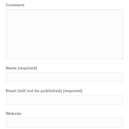
Comment
o
k
k
Name (required)
Email (will not be published) (required)
Website