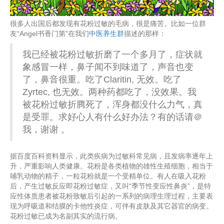
很多人出国后都发现有花粉过敏的毛病，很是痛苦。比如一位群
友“Angel书香门第”在我们
中医养生群
描述的那样：
我已经被花粉过敏折磨了一个多月了，症状就
象感冒一样，鼻子闻不到味道了，声音也变
了，鼻音很重。吃了Claritin, 无效。吃了
Zyrtec, 也无效。两种药都吃了，没效果。我
被花粉过敏折腾死了，浑身都没什么力气，真
是受罪。求好心人有什么好办法？有的话请＠
我，谢谢 。
据百度百科资料显示，此类疾病为过敏科常见病，且发病率逐年上
升，严重影响人类健康。花粉是各类植物的雄性生殖细胞，相当于
哺乳动物的精子，一粒花粉就是一个受精单位。有人在吸入花粉
后，产生过敏反应即花粉过敏症，又叫“季节性变应性鼻炎”，是特
应性体质患者被花粉致敏后引起的一系列的病理生理过程，主要表
现为呼吸道和结膜的卡他性炎症，可伴有皮肤及其它器官的病变。
花粉过敏已成为名副其实的流行病。