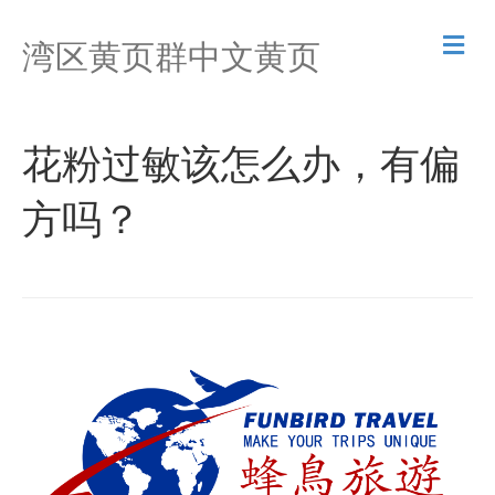
M
湾区黄页群中文黄页
e
n
u
花粉过敏该怎么办，有偏
方吗？