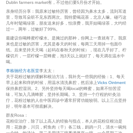
Dublin farmers market有，不过他们要5月份才开始。
亲身经历分享：我原来过敏特厉害，曾经因为鼻水太多，流到耳道
里，导致耳朵听不见东西两次。我特爱喝花茶，北京人嘛。碰巧这
几年时髦喝绿茶，朋友送来好多，怕浪费，我开始喝绿茶，大约经
过一，两年，过敏好了99%。
最建议你喝蜂蜜柠檬水。是腌过的那种，你网上一查就有了。我原
来也是过敏的厉害，尤其是春天的时候，每两三天用掉一包面巾
纸。后来坚持天天喝（起码在春秋天的时候），现在几乎好了。柠
檬切片，一层柠檬一层蜂蜜，泡3天以上就好了，每天调在温水中
喝。
李栋驰经方名医堂
李太太：
关于花粉过敏的缓解和根治方法，我补充一些我的经验：1、每天
早上起来和痒的时候，用温水清洗鼻腔，然后涂上
Vicks Ointment
保持鼻腔湿润。2、另外坚持每天喝local的蜂蜜，如果不怕苦涩
味，可加入几滴蜂胶，坚持长期喝。3、坚持一个疗程的针灸治
疗，花粉过敏的人在中医四诊中通常肝肾功能较弱。以上三点坚持
好，明年基本可彻底解决。
群友Rosa：
花粉症治疗，除了以上高人的经验与指点，本人的花粉症根治是
用：花旗参，川贝，鳄鱼肉（干）各三钱，鹧鸪一只，清水一碗炖
一个钟，饮汤汁，第二天用清三碗番渣煲至一碗，一个星期二次，