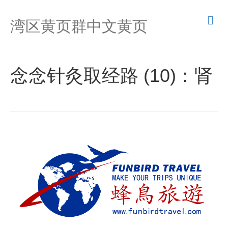
M
湾区黄页群中文黄页
e
n
u
念念针灸取经路 (10)：肾