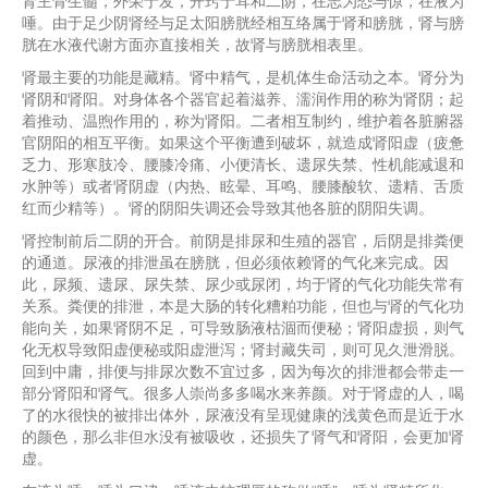
肾主骨生髓，外荣于发，开窍于耳和二阴，在志为恐与惊，在液为
唾。由于足少阴肾经与足太阳膀胱经相互络属于肾和膀胱，肾与膀
胱在水液代谢方面亦直接相关，故肾与膀胱相表里。
肾最主要的功能是藏精。肾中精气，是机体生命活动之本。肾分为
肾阴和肾阳。对身体各个器官起着滋养、濡润作用的称为肾阴；起
着推动、温煦作用的，称为肾阳。二者相互制约，维护着各脏腑器
官阴阳的相互平衡。如果这个平衡遭到破坏，就造成肾阳虚（疲惫
乏力、形寒肢冷、腰膝冷痛、小便清长、遗尿失禁、性机能减退和
水肿等）或者肾阴虚（内热、眩晕、耳鸣、腰膝酸软、遗精、舌质
红而少精等）。肾的阴阳失调还会导致其他各脏的阴阳失调。
肾控制前后二阴的开合。前阴是排尿和生殖的器官，后阴是排粪便
的通道。尿液的排泄虽在膀胱，但必须依赖肾的气化来完成。因
此，尿频、遗尿、尿失禁、尿少或尿闭，均于肾的气化功能失常有
关系。粪便的排泄，本是大肠的转化糟粕功能，但也与肾的气化功
能向关，如果肾阴不足，可导致肠液枯涸而便秘；肾阳虚损，则气
化无权导致阳虚便秘或阳虚泄泻；肾封藏失司，则可见久泄滑脱。
回到中庸，排便与排尿次数不宜过多，因为每次的排泄都会带走一
部分肾阳和肾气。很多人崇尚多多喝水来养颜。对于肾虚的人，喝
了的水很快的被排出体外，尿液没有呈现健康的浅黄色而是近于水
的颜色，那么非但水没有被吸收，还损失了肾气和肾阳，会更加肾
虚。