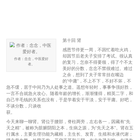
第十回 肾
感恩节停更一周，不因忙着吃火鸡，
却因节后老夫子安排了考试。很认真
作者：念念，中医爱好
的复习，怎奈不得要领，得了个不太
者。
美好的分数，念念不禁很难过。难过
之余，想到了夫子常常挂在嘴边
的“中庸”，不上不下，不好不坏，不
急不缓，居于中间乃为人处事之道。遥想年轻时，事事争强好胜，
一言不合就急火攻心。随着年龄的增长，渐渐懂得，精英二字，和
自己半毛钱的关系也没有，于是学着安于平淡，安于平庸。好吧，
不谈分数，只谈收
获。
今天来聊一聊肾。肾位于腰部，脊柱两旁，左右各一，因藏有“先
天之精”，被称为脏腑阴阳之本，生病之源，为“先天之本”。肾在五
行属水，主要生理功能为藏精，主生长、发育、生殖和水液代谢；