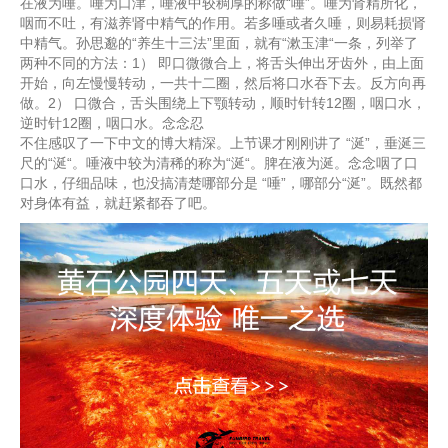
在液为唾。唾为口津，唾液中较稠厚的称做“唾”。唾为肾精所化，
咽而不吐，有滋养肾中精气的作用。若多唾或者久唾，则易耗损肾
中精气。孙思邈的“养生十三法”里面，就有“漱玉津“一条，列举了
两种不同的方法：1） 即口微微合上，将舌头伸出牙齿外，由上面
开始，向左慢慢转动，一共十二圈，然后将口水吞下去。反方向再
做。2） 口微合，舌头围绕上下颚转动，顺时针转12圈，咽口水，
逆时针12圈，咽口水。念念忍
不住感叹了一下中文的博大精深。上节课才刚刚讲了 “涎”，垂涎三
尺的“涎“。唾液中较为清稀的称为“涎“。脾在液为涎。念念咽了口
口水，仔细品味，也没搞清楚哪部分是 “唾”，哪部分“涎”。既然都
对身体有益，就赶紧都吞了吧。