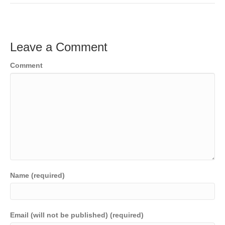
c
tt
ail
k
C
p
t
ar
e
er
e
h
y
e
b
dI
at
Li
Leave a Comment
o
n
n
Comment
o
k
k
Name (required)
Email (will not be published) (required)