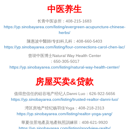
中医养生
长青中医诊所：408-215-1683
https://yp.sinobayarea.com/listing/evergreen-acupuncture-chinese-
herbs/
陳惠波中醫師/专妇科儿科：408-660-5403
https://yp.sinobayarea.com/listing/four-connections-carol-chen-lac/
曾琰中医博士Natural Way Health Center
：650-305-5017
https://yp.sinobayarea.com/listing/natural-way-health-center/
房屋买卖&贷款
值得您信任的硅谷地产经纪人Danni Luo：626-922-5656
https://yp.sinobayarea.com/listing/trusted-realtor-danni-luo/
湾区房地产经纪杨羽佳Yoga：408-218-2313
https://yp.sinobayarea.com/listing/realtor-yoga-yang/
華夏佳景地產及地產執照訓練班：408-621-9920
https://yp.sinobayarea.com/listing/goodview-realty/