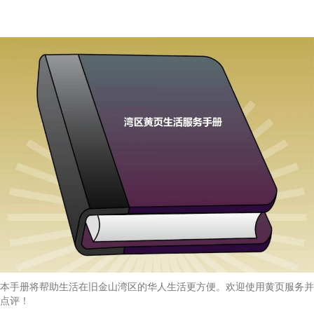
本手册将帮助生活在旧金山湾区的华人生活更方便。欢迎使用黄页服务并
点评！