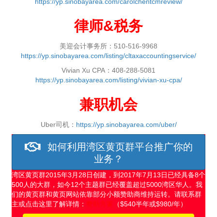
https://yp.sinobayarea.com/carolchentcmreview/
律师&税务
美迎会计事务所：510-516-9968
https://yp.sinobayarea.com/listing/cltaxaccountingservice/
Vivian Xu CPA：408-288-5081
https://yp.sinobayarea.com/listing/vivian-xu-cpa/
兼职机会
Uber司机：
https://yp.sinobayarea.com/uber/
如何利用湾区黄页群平台推广你的
业务？
湾区黄页群2015年3月28日创建，到2017年7月13日已经具备8个
500人的大群，如今12个主题群已经覆盖超过5000湾区华人。我
们的黄页群和黄页网站依靠部分小额赞助商维持运转。请联系群
主或点击这里了解详情：
赞助方案
（$540半年或$980/年）