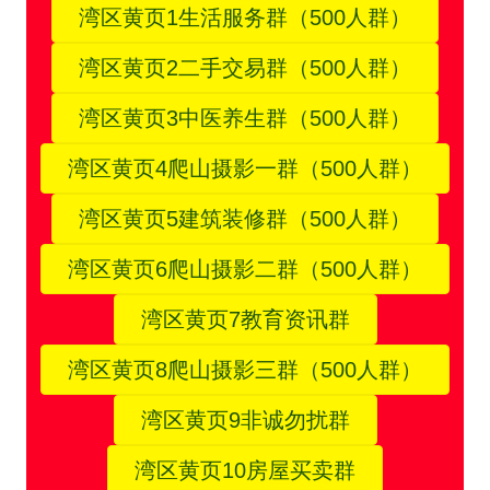
湾区黄页1生活服务群（500人群）
湾区黄页2二手交易群（500人群）
湾区黄页3中医养生群（500人群）
湾区黄页4爬山摄影一群（500人群）
湾区黄页5建筑装修群（500人群）
湾区黄页6爬山摄影二群（500人群）
湾区黄页7教育资讯群
湾区黄页8爬山摄影三群（500人群）
湾区黄页9非诚勿扰群
湾区黄页10房屋买卖群