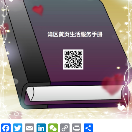
F
T
E
Li
W
C
Pr
S