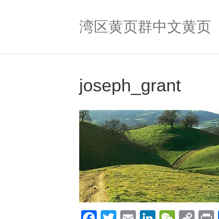
湾区黄页群中文黄页
joseph_grant
F
T
E
Li
W
C