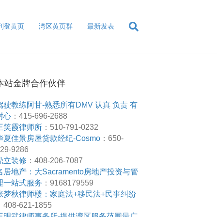
刊登黄页
湾区黄页群
最新发表
本站金牌合作伙伴
驾驶教练阿甘-熟悉所有DMV 认真 负责 有
耐心
：415-696-2688
王笑霞律师所
：510-791-0232
华夏佳景房屋贷款经纪-Cosmo
：650-
29-9286
鼎立装修
：408-206-7087
名居地产：大Sacramento房地产投资与管
理一站式服务
：9168179559
张梦秋律师楼：家庭法+移民法+民事纠纷
408-621-1855
王明武律师事务所-提供湾区服务范围最广