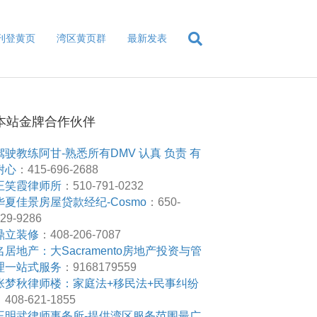
刊登黄页
湾区黄页群
最新发表
本站金牌合作伙伴
驾驶教练阿甘-熟悉所有DMV 认真 负责 有
耐心
：415-696-2688
王笑霞律师所
：510-791-0232
华夏佳景房屋贷款经纪-Cosmo
：650-
29-9286
鼎立装修
：408-206-7087
名居地产：大Sacramento房地产投资与管
理一站式服务
：9168179559
张梦秋律师楼：家庭法+移民法+民事纠纷
408-621-1855
王明武律师事务所-提供湾区服务范围最广