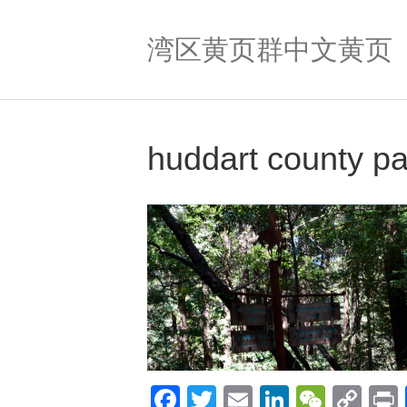
湾区黄页群中文黄页
huddart county p
F
T
E
Li
W
C