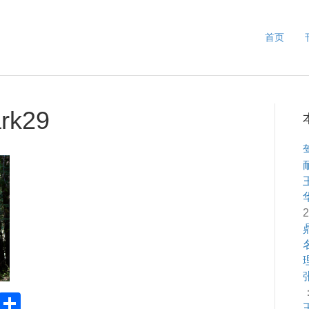
首页
ark29
2
：
Pr
S