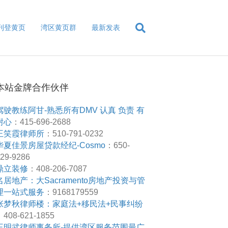
刊登黄页
湾区黄页群
最新发表
本站金牌合作伙伴
驾驶教练阿甘-熟悉所有DMV 认真 负责 有
耐心
：415-696-2688
王笑霞律师所
：510-791-0232
华夏佳景房屋贷款经纪-Cosmo
：650-
29-9286
鼎立装修
：408-206-7087
名居地产：大Sacramento房地产投资与管
理一站式服务
：9168179559
张梦秋律师楼：家庭法+移民法+民事纠纷
408-621-1855
王明武律师事务所-提供湾区服务范围最广