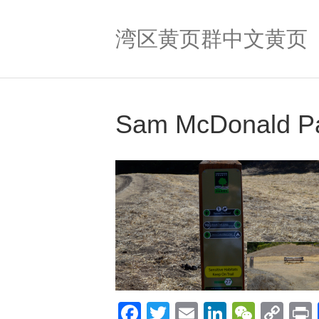
湾区黄页群中文黄页
Sam McDonald P
F
T
E
Li
W
C